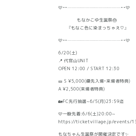
🩷••┈┈┈┈┈┈┈┈┈┈┈┈••🩷
もなかこゆ生誕祭🎂
『もなこ色に染まっちゃえ♡』
🩷••┈┈┈┈┈┈┈┈┈┈┈┈••🩷
6/20(土)
📍 代官山UNIT
OPEN 12:00 / START 12:30
🎫 S ¥5,000(優先入場・来場者特典)
A ¥2,500(来場者特典)
🏡FC先行抽選~6/5(月)23:59迄
🩷一般先着:6/6(土)20:00~
https://ticketvillage.jp/events/
もなちゃん生誕祭が開催決定です✨️