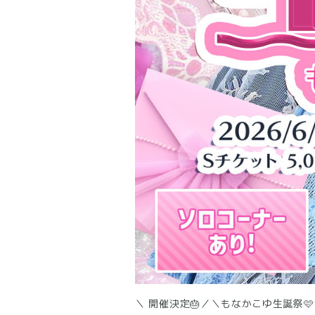
＼ 開催決定🎂／＼もなかこゆ生誕祭