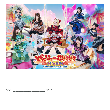
⟡.· ⎯⎯⎯⎯⎯⎯⎯⎯⎯⎯⎯⎯ ⟡.·