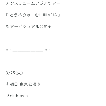
アンスリュームアジアツアー
『 とらべりゅーむ!!!!!!!ASIA 』
ツアービジュアル公開✈️
⟡.· ⎯⎯⎯⎯⎯⎯⎯⎯⎯⎯⎯⎯ ⟡.·
9/23(火)
《 初日 東京公演 》
📍club asia