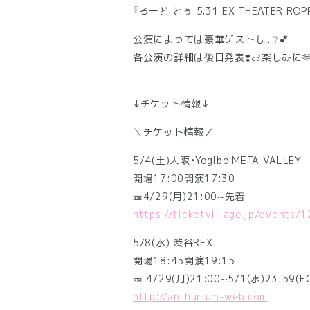
『ろーど とぅ 5.31 EX THEATER R
公演によっては豪華ゲストも...❔💕
各公演の詳細は後日発表❣️お楽しみに🫶
↓チケット情報↓
＼チケット情報／
5/4(土)大阪・Yogibo META VALLEY
開場17:00開演17:30
🎫4/29(月)21:00~先着
https://ticketvillage.jp/events/
5/8(水) 渋谷REX
開場18:45開演19:15
🎫 4/29(月)21:00~5/1(水)23:59
http://anthurium-web.com