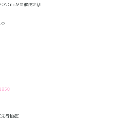
OPPONGI』が開催決定🙌
🤍
12858
(FC先行抽選)