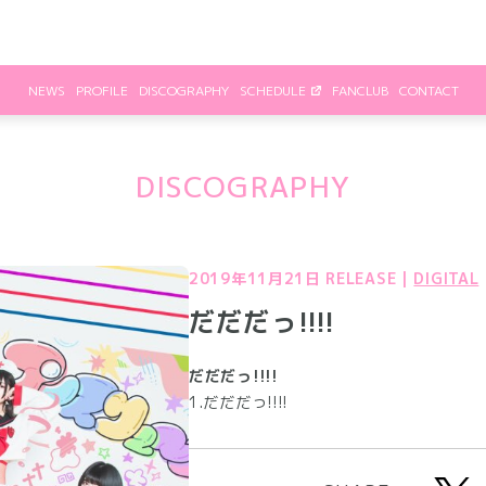
NEWS
PROFILE
DISCOGRAPHY
SCHEDULE
FANCLUB
CONTACT
DISCOGRAPHY
2019年11月21日 RELEASE
|
DIGITAL
だだだっ!!!!
だだだっ!!!!
1.だだだっ!!!!